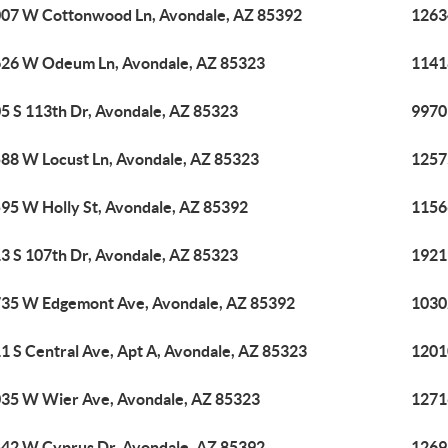
07 W Cottonwood Ln, Avondale, AZ 85392
1263
26 W Odeum Ln, Avondale, AZ 85323
1141
5 S 113th Dr, Avondale, AZ 85323
9970
88 W Locust Ln, Avondale, AZ 85323
1257
95 W Holly St, Avondale, AZ 85392
1156
3 S 107th Dr, Avondale, AZ 85323
1921
35 W Edgemont Ave, Avondale, AZ 85392
1030
1 S Central Ave, Apt A, Avondale, AZ 85323
1201
35 W Wier Ave, Avondale, AZ 85323
1271
42 W Cyprus Dr, Avondale, AZ 85392
1269