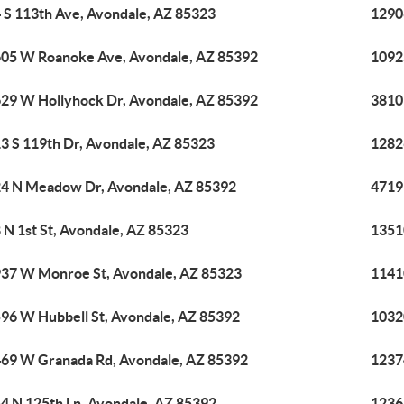
 S 113th Ave, Avondale, AZ 85323
1290
05 W Roanoke Ave, Avondale, AZ 85392
1092
29 W Hollyhock Dr, Avondale, AZ 85392
3810
3 S 119th Dr, Avondale, AZ 85323
1282
4 N Meadow Dr, Avondale, AZ 85392
4719
 N 1st St, Avondale, AZ 85323
1351
37 W Monroe St, Avondale, AZ 85323
1141
96 W Hubbell St, Avondale, AZ 85392
1032
69 W Granada Rd, Avondale, AZ 85392
1237
4 N 125th Ln, Avondale, AZ 85392
1236