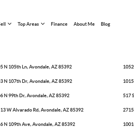
ell
Top Areas
Finance
About Me
Blog
5 N 105th Ln, Avondale, AZ 85392
1052
3 N 107th Dr, Avondale, AZ 85392
1015
6 N 99th Dr, Avondale, AZ 85392
517 
13 W Alvarado Rd, Avondale, AZ 85392
2715
6 N 109th Ave, Avondale, AZ 85392
1001