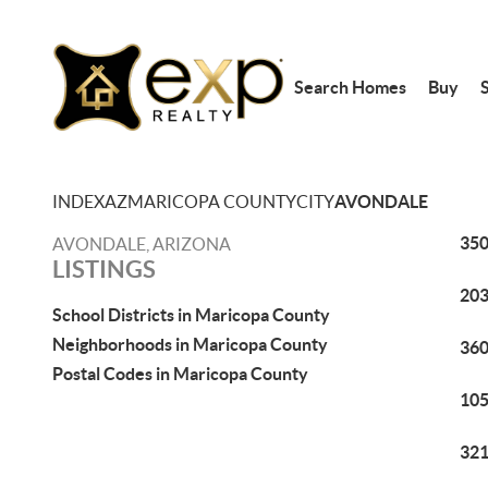
Search Homes
Buy
S
INDEX
AZ
MARICOPA COUNTY
CITY
AVONDALE
350
AVONDALE, ARIZONA
LISTINGS
203
School Districts in Maricopa County
Neighborhoods in Maricopa County
360
Postal Codes in Maricopa County
105
321