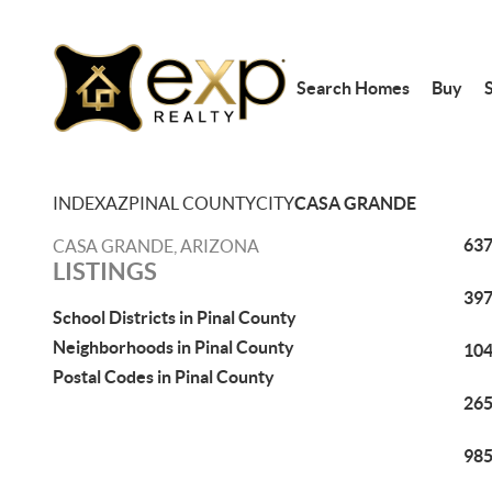
Search Homes
Buy
S
INDEX
AZ
PINAL COUNTY
CITY
CASA GRANDE
637
CASA GRANDE, ARIZONA
LISTINGS
397
School Districts in Pinal County
Neighborhoods in Pinal County
104
Postal Codes in Pinal County
265
985