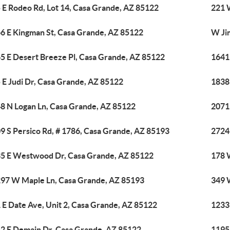
 E Rodeo Rd, Lot 14, Casa Grande, AZ 85122
221 
6 E Kingman St, Casa Grande, AZ 85122
W Ji
5 E Desert Breeze Pl, Casa Grande, AZ 85122
1641
 E Judi Dr, Casa Grande, AZ 85122
1838
8 N Logan Ln, Casa Grande, AZ 85122
2071
9 S Persico Rd, # 1786, Casa Grande, AZ 85193
2724
5 E Westwood Dr, Casa Grande, AZ 85122
178 
97 W Maple Ln, Casa Grande, AZ 85193
349 
 E Date Ave, Unit 2, Casa Grande, AZ 85122
1233
2 E Demain Dr, Casa Grande, AZ 85122
1195